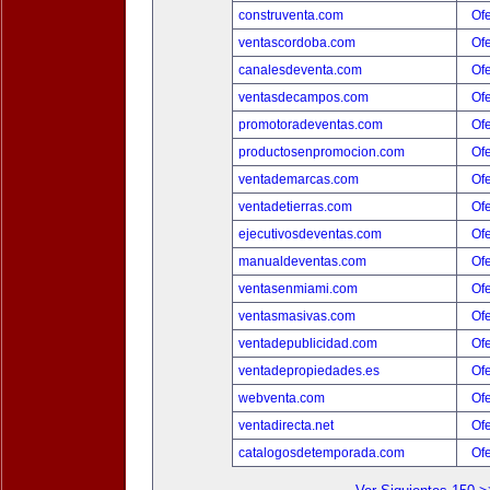
construventa.com
Ofe
ventascordoba.com
Ofe
canalesdeventa.com
Ofe
ventasdecampos.com
Ofe
promotoradeventas.com
Ofe
productosenpromocion.com
Ofe
ventademarcas.com
Ofe
ventadetierras.com
Ofe
ejecutivosdeventas.com
Ofe
manualdeventas.com
Ofe
ventasenmiami.com
Ofe
ventasmasivas.com
Ofe
ventadepublicidad.com
Ofe
ventadepropiedades.es
Ofe
webventa.com
Ofe
ventadirecta.net
Ofe
catalogosdetemporada.com
Ofe