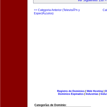
Ver Siguientes 150 >
<< Categoria Anterior (TelevisiÃ³n y
Cat
EspectÃ¡culos)
Registro de Dominios
|
Web Hosting
|
D
Dominios Expirados
|
Industrias
|
Indu
Categorías de Dominio: