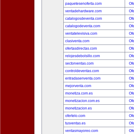
paquetesenoferta.com
Ofe
ventadehardware.com
Ofe
catalogosdeventa.com
Ofe
catalogodeventa.com
Ofe
ventatelevisiva.com
Ofe
clasiventa.com
Ofe
ofertasdirectas.com
Ofe
relojesdebolsillo.com
Ofe
sectorventas.com
Ofe
controldeventas.com
Ofe
entradasenventa.com
Ofe
mejorventa.com
Ofe
monetiza.com.es
Ofe
monetizacion.com.es
Ofe
monetizacion.es
Ofe
ofertelo.com
Ofe
tusventas.es
Ofe
ventasmayoreo.com
Ofe