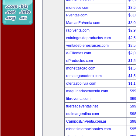
turboventas.com
$3,
monetice.com
$3,
i-Ventas.com
$3,
MarcasEnVenta.com
$3,
rapiventa.com
$2,
catalogosdeproductos.com
$2,
ventadebienesraices.com
$2,
e-Clientes.com
$2,
eProductos.com
$1,
monetizacao.com
$1,
remateganadero.com
$1,
ofertasbolivia.com
$1,
maquinariasenventa.com
$9
libreventa.com
$9
fuerzadeventas.net
$9
outletargentina.com
$9
CamposEnVenta.com.ar
$9
ofertasinternacionales.com
$9