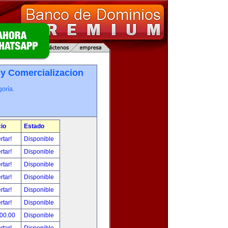
 y Comercializacion
oría.
io
Estado
rtar!
Disponible
rtar!
Disponible
rtar!
Disponible
rtar!
Disponible
rtar!
Disponible
rtar!
Disponible
500.00
Disponible