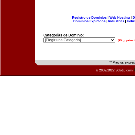
Registro de Dominios
|
Web Hosting
|
D
Dominios Expirados
|
Industrias
|
Indu
Categorías de Dominio:
[Pág. princi
** Precios expre
© 2002/2022 Solo10.com