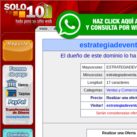
estrategiadeven
El dueño de este dominio lo ha
Mayusculas:
ESTRATEGIADEV
Minusculas:
estrategiadevent
Longitud:
17 caracteres
Categorias:
Ventas y Comercia
Precio:
Realizar una ofer
Visitar!
estrategiadeven
Serán consideradas ofer
Realizar una Oferta