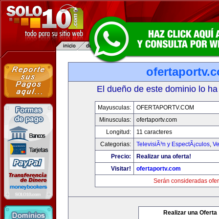
ofertaportv.
El dueño de este dominio lo ha
Mayusculas:
OFERTAPORTV.COM
Minusculas:
ofertaportv.com
Longitud:
11 caracteres
Categorias:
TelevisiÃ³n y EspectÃ¡culos
,
Ve
Precio:
Realizar una oferta!
Visitar!
ofertaportv.com
Serán consideradas ofer
Realizar una Oferta