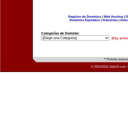
Registro de Dominios
|
Web Hosting
|
D
Dominios Expirados
|
Industrias
|
Indu
Categorías de Dominio:
[Pág. princi
** Precios expre
© 2002/2022 Solo10.com