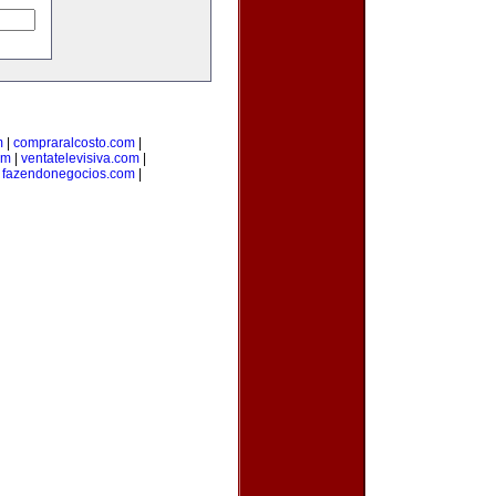
m
|
compraralcosto.com
|
om
|
ventatelevisiva.com
|
|
fazendonegocios.com
|