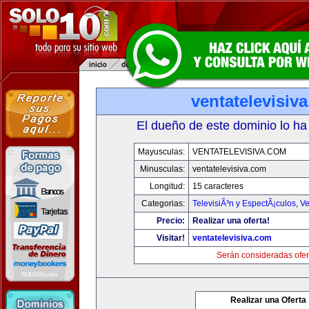
ventatelevisiv
El dueño de este dominio lo ha
Mayusculas:
VENTATELEVISIVA.COM
Minusculas:
ventatelevisiva.com
Longitud:
15 caracteres
Categorias:
TelevisiÃ³n y EspectÃ¡culos
,
Ve
Precio:
Realizar una oferta!
Visitar!
ventatelevisiva.com
Serán consideradas ofer
Realizar una Oferta