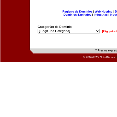
Registro de Dominios
|
Web Hosting
|
D
Dominios Expirados
|
Industrias
|
Indu
Categorías de Dominio:
[Pág. princi
** Precios expre
© 2002/2022 Solo10.com