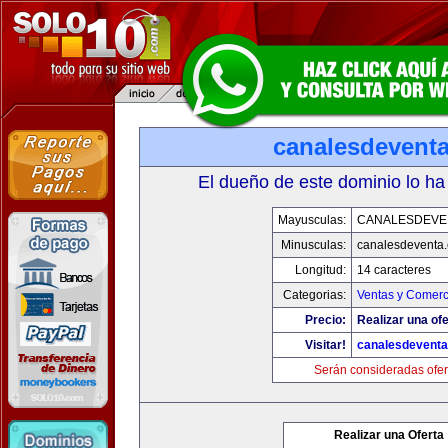
canalesdevent
El dueño de este dominio lo ha
Mayusculas:
CANALESDEVE
Minusculas:
canalesdeventa
Longitud:
14 caracteres
Categorias:
Ventas y Comerc
Precio:
Realizar una ofe
Visitar!
canalesdevent
Serán consideradas ofer
Realizar una Oferta