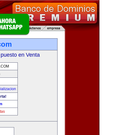
.com
 puesto en Venta
.COM
m
ializacion
rta!
om
tas