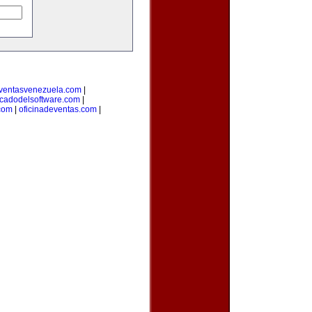
ventasvenezuela.com
|
cadodelsoftware.com
|
com
|
oficinadeventas.com
|