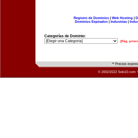
Registro de Dominios
|
Web Hosting
|
D
Dominios Expirados
|
Industrias
|
Indu
Categorías de Dominio:
[Pág. princi
** Precios expre
© 2002/2022 Solo10.com