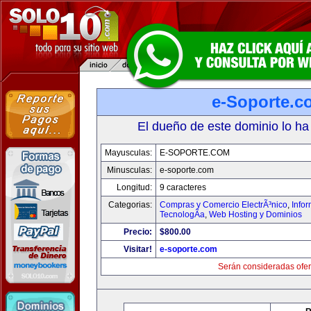
e-Soporte.c
El dueño de este dominio lo ha
Mayusculas:
E-SOPORTE.COM
Minusculas:
e-soporte.com
Longitud:
9 caracteres
Categorias:
Compras y Comercio ElectrÃ³nico
,
Info
TecnologÃ­a
,
Web Hosting y Dominios
Precio:
$800.00
Visitar!
e-soporte.com
Serán consideradas ofer