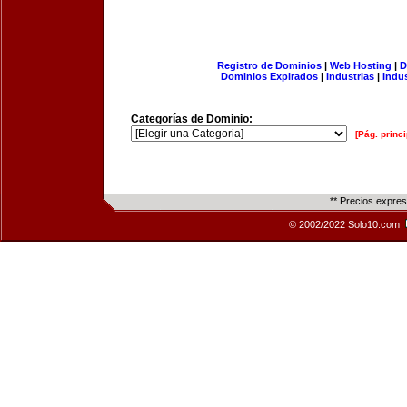
Registro de Dominios
|
Web Hosting
|
D
Dominios Expirados
|
Industrias
|
Indu
Categorías de Dominio:
[Pág. princi
** Precios expre
© 2002/2022 Solo10.com