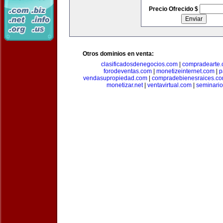
Precio Ofrecido $
Otros dominios en venta:
clasificadosdenegocios.com
|
compradearte
forodeventas.com
|
monetizeinternet.com
|
p
vendasupropiedad.com
|
compradebienesraices.c
monetizar.net
|
ventavirtual.com
|
seminari