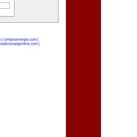
m
|
compraenergia.com
|
tradicionargentina.com
|