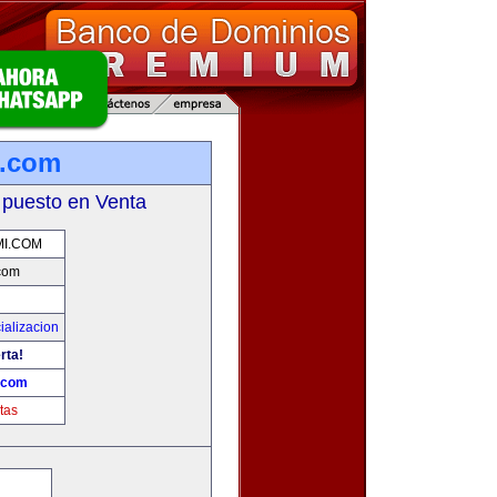
i.com
 puesto en Venta
I.COM
com
ializacion
rta!
.com
tas