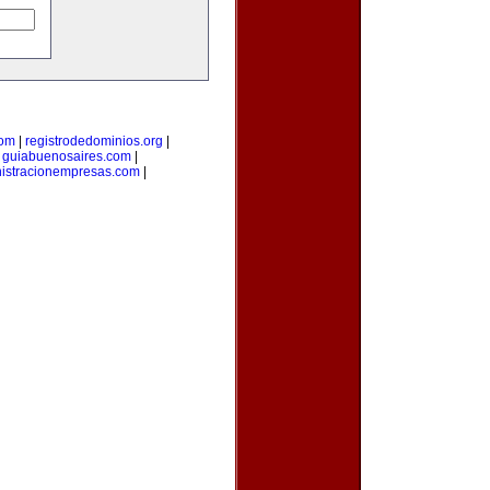
com
|
registrodedominios.org
|
|
guiabuenosaires.com
|
istracionempresas.com
|