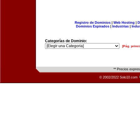
Registro de Dominios
|
Web Hosting
|
D
Dominios Expirados
|
Industrias
|
Indu
Categorías de Dominio:
[Pág. princi
** Precios expre
© 2002/2022 Solo10.com