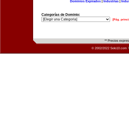
Dominios Expirados
|
Industrias
|
Indu
Categorías de Dominio:
[Pág. princi
** Precios expre
© 2002/2022 Solo10.com