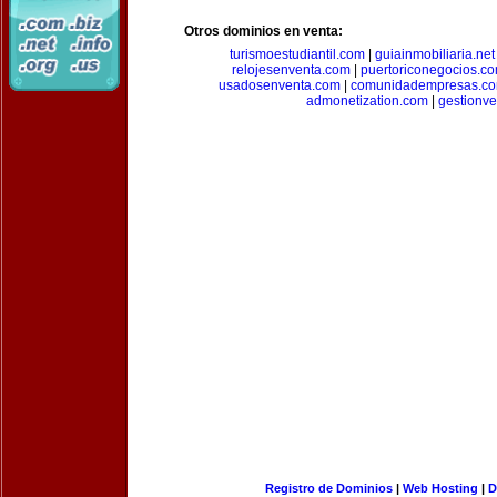
Otros dominios en venta:
turismoestudiantil.com
|
guiainmobiliaria.net
relojesenventa.com
|
puertoriconegocios.c
usadosenventa.com
|
comunidadempresas.c
admonetization.com
|
gestionv
Registro de Dominios
|
Web Hosting
|
D