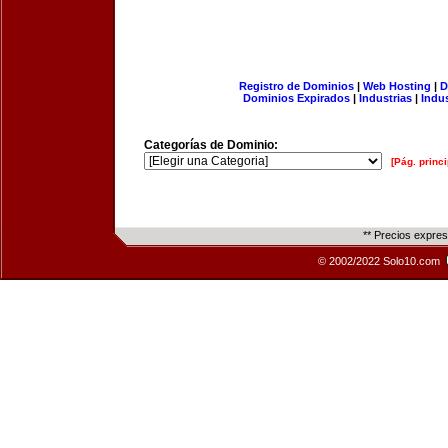
Registro de Dominios
|
Web Hosting
|
D
Dominios Expirados
|
Industrias
|
Indu
Categorías de Dominio:
[Pág. princi
** Precios expre
© 2002/2022 Solo10.com