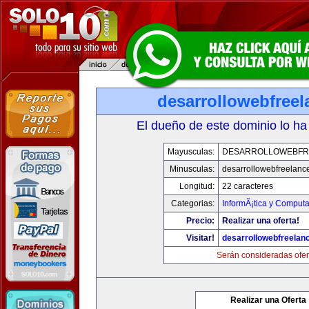
desarrollowebfree
El dueño de este dominio lo ha
Mayusculas:
DESARROLLOWEBFR
Minusculas:
desarrollowebfreelanc
Longitud:
22 caracteres
Categorias:
InformÃ¡tica y Computa
Precio:
Realizar una oferta!
Visitar!
desarrollowebfreelan
Serán consideradas ofer
Realizar una Oferta