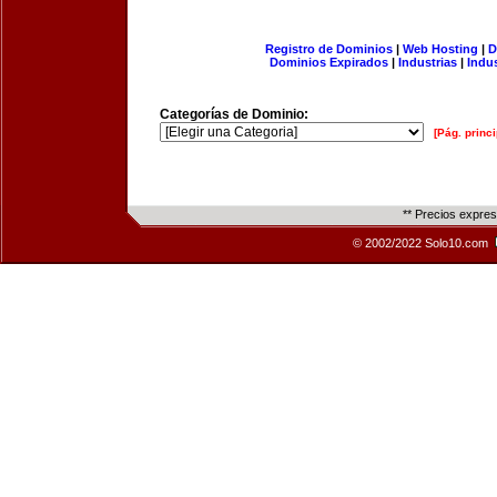
Registro de Dominios
|
Web Hosting
|
D
Dominios Expirados
|
Industrias
|
Indu
Categorías de Dominio:
[Pág. princi
** Precios expre
© 2002/2022 Solo10.com