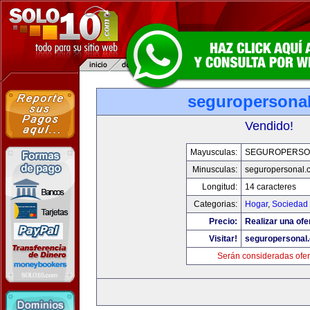
seguropersona
Vendido!
Mayusculas:
SEGUROPERSO
Minusculas:
seguropersonal.
Longitud:
14 caracteres
Categorias:
Hogar
,
Sociedad
Precio:
Realizar una ofe
Visitar!
seguropersonal
Serán consideradas ofer