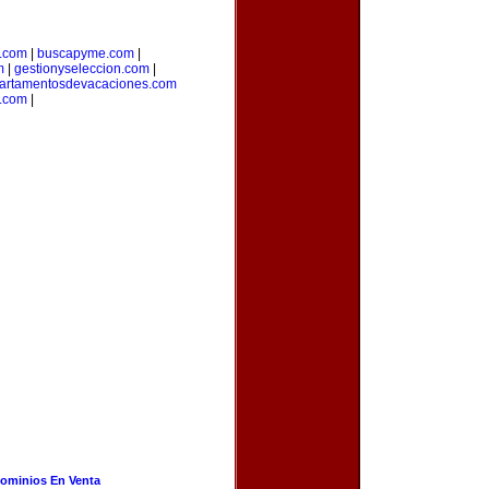
a.com
|
buscapyme.com
|
m
|
gestionyseleccion.com
|
artamentosdevacaciones.com
.com
|
ominios En Venta