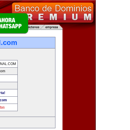
l.com
NAL.COM
com
rta!
.com
tas