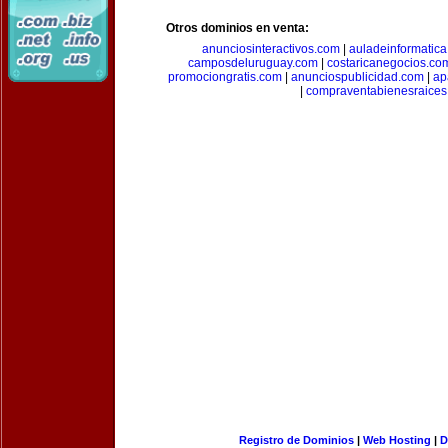
Otros dominios en venta:
anunciosinteractivos.com
|
auladeinformatic
camposdeluruguay.com
|
costaricanegocios.co
promociongratis.com
|
anunciospublicidad.com
|
ap
|
compraventabienesraices
Registro de Dominios
|
Web Hosting
|
D