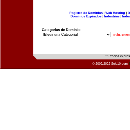
Registro de Dominios
|
Web Hosting
|
D
Dominios Expirados
|
Industrias
|
Indu
Categorías de Dominio:
[Pág. princi
** Precios expre
© 2002/2022 Solo10.com