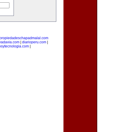
propiedadeschapadmalal.com
vadavia.com
|
diarioperu.com
|
osytecnologia.com
|