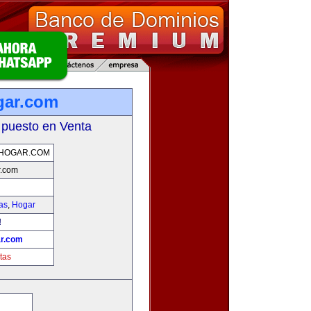
gar.com
 puesto en Venta
HOGAR.COM
r.com
as
,
Hogar
!
r.com
tas