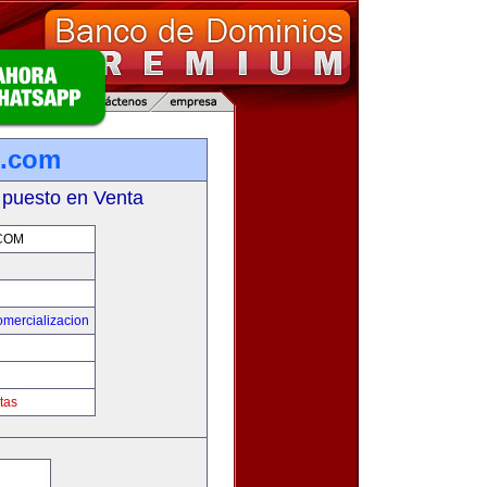
s.com
 puesto en Venta
COM
omercializacion
tas