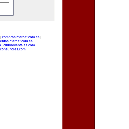
|
comprasinternet.com.es
|
entasinternet.com.es
|
m
|
clubdeventajas.com
|
-consultores.com
|