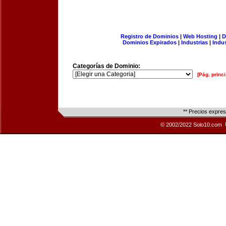
Registro de Dominios
|
Web Hosting
|
D
Dominios Expirados
|
Industrias
|
Indu
Categorías de Dominio:
[Pág. princi
** Precios expre
© 2002/2022 Solo10.com