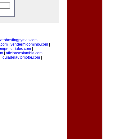
webhostingpymes.com
|
.com
|
vendermidominio.com
|
empresariales.com
|
om
|
oficinascolombia.com
|
|
guiadelautomotor.com
|