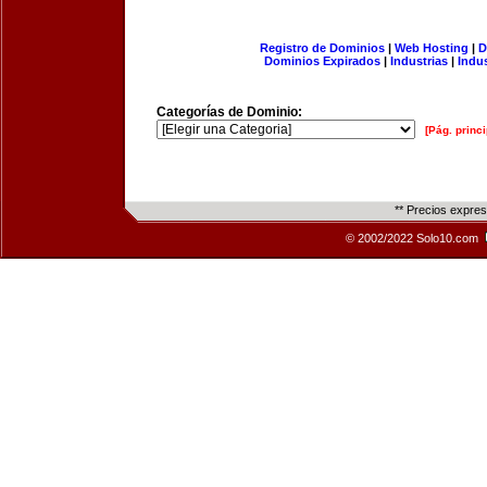
Registro de Dominios
|
Web Hosting
|
D
Dominios Expirados
|
Industrias
|
Indu
Categorías de Dominio:
[Pág. princi
** Precios expre
© 2002/2022 Solo10.com