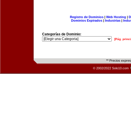
Registro de Dominios
|
Web Hosting
|
D
Dominios Expirados
|
Industrias
|
Indu
Categorías de Dominio:
[Pág. princi
** Precios expre
© 2002/2022 Solo10.com