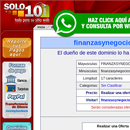
finanzasynegoci
El dueño de este dominio lo ha
Mayusculas:
FINANZASYNEGO
Minusculas:
finanzasynegocio
Longitud:
17 caracteres
Categorias:
Sin Clasificar
Precio:
Realizar una ofer
Visitar!
finanzasynegoci
Serán consideradas ofer
Realizar una Oferta