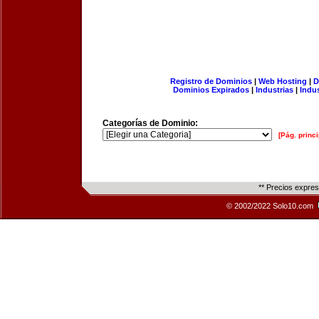
Registro de Dominios
|
Web Hosting
|
D
Dominios Expirados
|
Industrias
|
Indu
Categorías de Dominio:
[Pág. princi
** Precios expre
© 2002/2022 Solo10.com