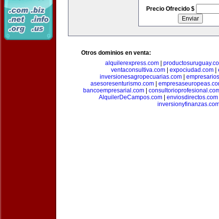
Precio Ofrecido $
Otros dominios en venta:
alquilerexpress.com
|
productosuruguay.c
ventaconsultiva.com
|
expociudad.com
|
inversionesagropecuarias.com
|
empresario
asesoresenturismo.com
|
empresaseuropeas.c
bancoempresarial.com
|
consultorioprofesional.co
AlquilerDeCampos.com
|
enviosdirectos.com
inversionyfinanzas.co