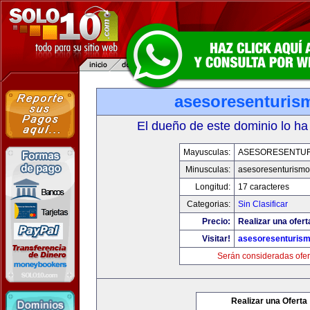
asesoresenturis
El dueño de este dominio lo ha
Mayusculas:
ASESORESENTU
Minusculas:
asesoresenturism
Longitud:
17 caracteres
Categorias:
Sin Clasificar
Precio:
Realizar una ofert
Visitar!
asesoresenturis
Serán consideradas ofer
Realizar una Oferta