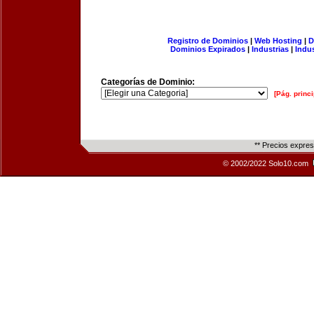
Registro de Dominios
|
Web Hosting
|
D
Dominios Expirados
|
Industrias
|
Indu
Categorías de Dominio:
[Pág. princi
** Precios expre
© 2002/2022 Solo10.com