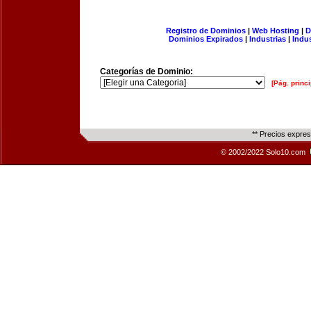
Registro de Dominios
|
Web Hosting
|
D
Dominios Expirados
|
Industrias
|
Indu
Categorías de Dominio:
[Pág. princi
** Precios expre
© 2002/2022 Solo10.com